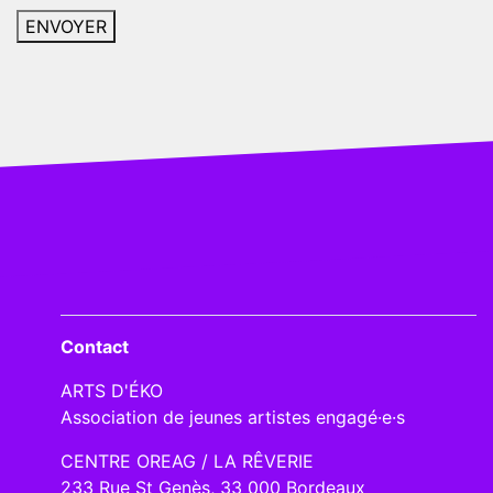
Contact
ARTS D'ÉKO
Association de jeunes artistes engagé·e·s
CENTRE OREAG / LA RÊVERIE
233 Rue St Genès, 33 000 Bordeaux