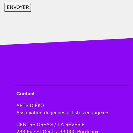
Contact
ARTS D'ÉKO
Association de jeunes artistes engagé·e·s
CENTRE OREAG / LA RÊVERIE
233 Rue St Genès, 33 000 Bordeaux