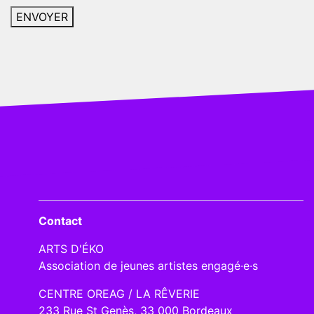
Contact
ARTS D'ÉKO
Association de jeunes artistes engagé·e·s
CENTRE OREAG / LA RÊVERIE
233 Rue St Genès, 33 000 Bordeaux