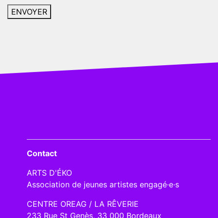
Contact
ARTS D'ÉKO
Association de jeunes artistes engagé·e·s
CENTRE OREAG / LA RÊVERIE
233 Rue St Genès, 33 000 Bordeaux