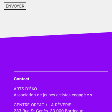
Contact
ARTS D'ÉKO
Association de jeunes artistes engagé·e·s
CENTRE OREAG / LA RÊVERIE
233 Rue St Genès, 33 000 Bordeaux