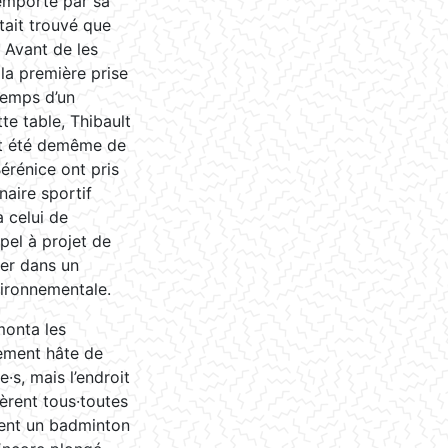
 emporté par sa
était trouvé que
. Avant de les
 la première prise
temps d’un
te table, Thibault
vait été demême de
Bérénice ont pris
naire sportif
à celui de
ppel à projet de
ler dans un
vironnementale.
 monta les
plement hâte de
e·s, mais l’endroit
lèrent tous·toutes
èrent un badminton