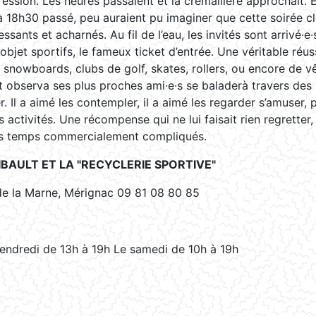
ession. Les heures passaient et la crémaillère approchait.
 18h30 passé, peu auraient pu imaginer que cette soirée cl
essants et acharnés. Au fil de l’eau, les invités sont arrivé·e·
objet sportifs, le fameux ticket d’entrée. Une véritable réuss
nowboards, clubs de golf, skates, rollers, ou encore de v
lt observa ses plus proches ami·e·s se baladerà travers des l
. Il a aimé les contempler, il a aimé les regarder s’amuser, 
s activités. Une récompense qui ne lui faisait rien regrette
es temps commercialement compliqués.
BAULT ET LA "RECYCLERIE SPORTIVE"
e la Marne, Mérignac 09 81 08 80 85
endredi de 13h à 19h Le samedi de 10h à 19h