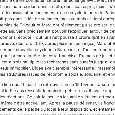
l’envie de les contacter. Le premier échange avec Marc l’a
l sans nom résidait dans sa tête, dans son esprit, mais il s’
réfléchissaient au lancement d’une recyclerie hors de Paris
était pas dans l’idée de se lancer, mais un mois et demi après
hemins de Thibault et Marc ont réellement pu se croiser le 
ordelais. Sans précisément pouvoir l’expliquer, autour de cet
n, compris, écouté. Tout lui avait poussé à croire qu’il en a
r preuve, dès l’été 2019, après plusieurs échanges, Marc et 
ncer une nouvelle recyclerie à Bordeaux, et l’ancien fonction
 pour prendre la tête de cette franchise. Du mois de juillet 
ient à trois multiplié les recherches sans succès jusqu’à l’a
teur immobilier. L’idée avait semblé intéressante : rassemb
s structures issues de l’économie sociale, solidaire, et en
e lieu que Thibault se retrouvait en ce 15 février. Lorsqu’il
il le fit sans ressentir le moindre petit stress. Il avait sim
es réactions. Ce soir-là, seul·e·s les ami·e·s étaient attendu·
 même d’être accueillant. Après la pause-déjeuner, ils figno
cements de la partie du local à leur disposition, et entam