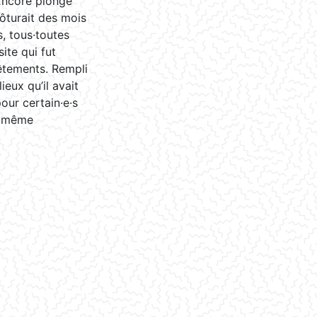
 Encore plongé
ôturait des mois
s, tous·toutes
ite qui fut
êtements. Rempli
ieux qu’il avait
pour certain·e·s
r, même