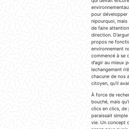
qui devait encor
environnementaux.
pour développer u
nipourquoi, mais u
de faire attentio
direction. D’argu
propos ne fonctio
environnement nou
commencé à se dir
d’agir au mieux p
lechangement n’é
chacune de nos a
citoyen, qu’il av
À force de recher
bouché, mais qu’i
clics en clics, de
paraissait simple
vie. Un concept q