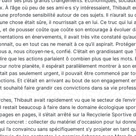
e bâtir ses plus grands changements. Économiques, sociaux
 À l’âge où peu de ses ami·e·s s’y intéressaient, Thibault e
ne profonde sensibilité autour de ces sujets. Il n’aurait s
ne chose était sûre, il nourrissait ça en lui. Ce truc qui lui 
n, et de pousser coûte que coûte son entourage à évoluer d
mentations en énervements, il avait très vite constaté qu’a
nnait, ou en tout cas ne menait à ce qu’il aspirait. Protége
s a, nous citoyen·ne·s, confié. C’était en grandissant que 
e que les actions parlaient ô combien plus que les mots. E
our notre planète, il espérait parallèlement montrer à son 
tait pas seulement urgent, il pouvait être commencé par to
ctions. Et c’était en arrivant au bout de son engagement e
ait souhaité faire grandir ces convictions dans sa vie profess
ches, Thibault avait rapidement vu que le secteur de l’envi
l restait beaucoup à faire dans le domaine écologique sport
 pages en pages, il s’était arrêté sur la Recyclerie Sportive d
 et concret : collecter du matériel d'occasion pour lui don
ui l’a convaincu sans spécifiquement s’y projeter en tant qu