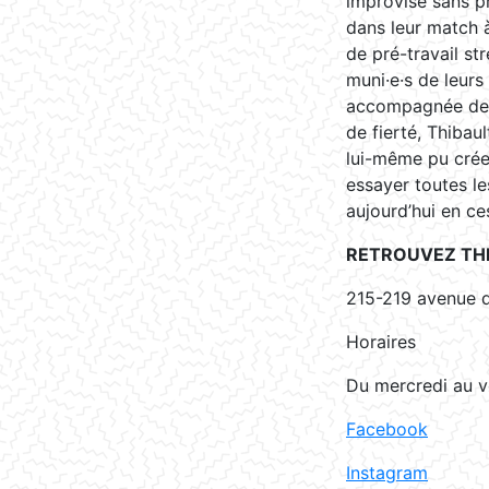
improvisé sans pr
dans leur match à
de pré-travail str
muni·e·s de leurs 
accompagnée de s
de fierté, Thibau
lui-même pu créer
essayer toutes le
aujourd’hui en c
RETROUVEZ THI
215-219 avenue d
Horaires
Du mercredi au v
Facebook
Instagram