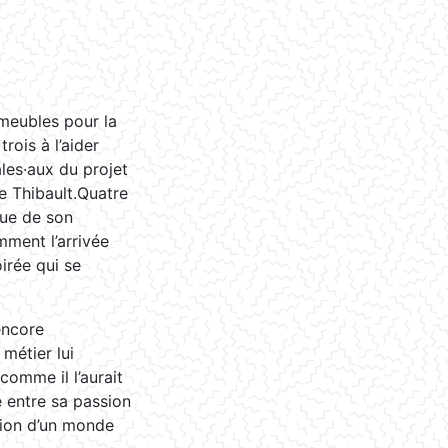
 meubles pour la
trois à l’aider
ales·aux du projet
e Thibault.Quatre
vue de son
mment l’arrivée
oirée qui se
encore
 métier lui
comme il l’aurait
é entre sa passion
ction d’un monde