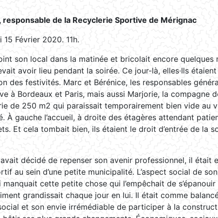
, responsable de la Recyclerie Sportive de Mérignac
 15 Février 2020. 11h.
joint son local dans la matinée et bricolait encore quelques
vait avoir lieu pendant la soirée. Ce jour-là, elles·Ils étaient 
on des festivités. Marc et Bérénice, les responsables génér
ve à Bordeaux et Paris, mais aussi Marjorie, la compagne d
rie de 250 m2 qui paraissait temporairement bien vide au 
 À gauche l’accueil, à droite des étagères attendant patie
. Et cela tombait bien, ils étaient le droit d’entrée de la s
avait décidé de repenser son avenir professionnel, il était 
tif au sein d’une petite municipalité. L’aspect social de son
lui manquait cette petite chose qui l’empêchait de s’épanouir 
iment grandissait chaque jour en lui. Il était comme balanc
 social et son envie irrémédiable de participer à la constru