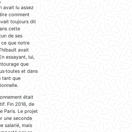
,
n avait lu assez
u dire comment
avait toujours dit
ans cette
ucun de ses
r ce que notre
Thibault avait
n essayant, lui,
entourage que
us·toutes et dans
n tant que
ionnelle.
ronnement était
if. Fin 2018, de
e Paris. Le projet
ner une seconde
e salarié, mais