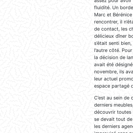
assez pour avoir 
fluidité. Un borde
Marc et Bérénice 
rencontrer, il n’
de contact, les c
délicieux dîner b
s’était senti bie
l’autre côté. Pou
la décision de la
avait été désigné
novembre, ils ava
leur actuel promo
espace partagé de
C’est au sein de c
derniers meubles, 
découvrir toutes l
se devait tout de
les derniers agen